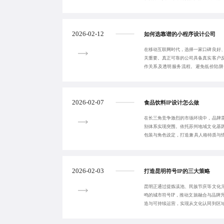
生态体系。
2026-02-12
如何选靠谱的小程序设计公司
在移动互联网时代，选择一家口碑良好
关重要。真正可靠的公司具备真实客户
作关系及透明服务流程。避免低价陷阱
力，确保小程序高
2026-02-07
食品饮料IP设计怎么做
在长三角竞争激烈的市场环境中，品牌
别体系实现突围。依托苏州地域文化基
包装与角色设定，打造兼具人格特质与情
出三阶构建法
2026-02-03
打造昆明符号IP的三大策略
昆明正通过提炼滇池、民族节庆等文化
鸣的城市符号IP，推动文旅融合与品牌
造与可持续运营，实现从文化认同到区
可复制的创新