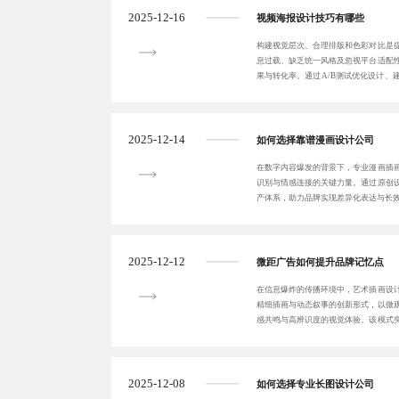
2025-12-16
视频海报设计技巧有哪些
构建视觉层次、合理排版和色彩对比是
息过载、缺乏统一风格及忽视平台适配
果与转化率。通过A/B测试优化设计、
特性定制尺寸
2025-12-14
如何选择靠谱漫画设计公司
在数字内容爆发的背景下，专业漫画插
识别与情感连接的关键力量。通过原创
产体系，助力品牌实现差异化表达与长
2025-12-12
微距广告如何提升品牌记忆点
在信息爆炸的传播环境中，艺术插画设
精细插画与动态叙事的创新形式，以微
感共鸣与高辨识度的视觉体验。该模式
真实肌理再现与
2025-12-08
如何选择专业长图设计公司