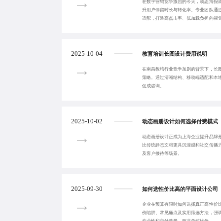
在数字营销竞争激烈的今天，动态海报
升用户停留时长与转化率。专业团队通
适配，打造高点击率、低加载负担的视
点并实现裂变传
2025-10-04
教育培训长图设计费用说明
在南昌教培行业竞争加剧的背景下，长
策略。通过清晰结构、移动端适配和本
促成咨询。
2025-10-02
动态画册设计如何选择付费模式
动态画册设计正成为上海企业提升品牌
比传统静态文档更具沉浸感和社交传播
及客户接待等场景。
2025-09-30
如何选性价比高的平面设计公司
企业在预算有限时如何选择真正高性价
价陷阱、常见痛点及实用筛选方法，强