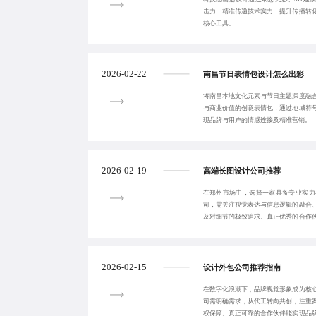
击力，精准传递技术实力，提升传播转
核心工具。
2026-02-22
南昌节日表情包设计怎么出彩
将南昌本地文化元素与节日主题深度融
与商业价值的创意表情包，通过地域符
现品牌与用户的情感连接及精准营销。
2026-02-19
高端长图设计公司推荐
在郑州市场中，选择一家具备专业实力
司，需关注视觉表达与信息逻辑的融合
及对细节的极致追求。真正优秀的合作
率的视觉内容，实
2026-02-15
设计外包公司推荐指南
在数字化浪潮下，品牌视觉形象成为核
司需明确需求，从代工转向共创，注重
权保障。真正可靠的合作伙伴能实现品