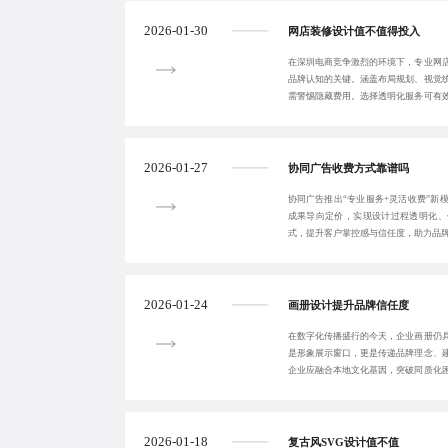
2026-01-30
网店装修设计值不值得投入
在深圳电商竞争激烈的环境下，专业网
品牌认知的关键。涵盖布局规划、视觉
需警惕隐藏费用。选择透明化服务可有
橙视觉提供明码
2026-01-27
协同广告收费方式靠谱吗
协同广告推出“专业服务+灵活收费”新
成果导向定价，实现设计过程透明化、
式，提升客户掌控感与信任度，助力品
2026-01-24
画册设计提升品牌信任度
在数字化传播盛行的今天，企业画册仍
是形象展示窗口，更是传递品牌理念、
企业应融合本地文化基因，突破同质化
设计，实现画册
2026-01-18
复古风SVG设计值不值