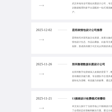
武汉本地专业可视化长图设计公司，专
从数据梳理到多平台适配的一站式视觉
户。
2025-12-02
昆明表情包设计公司推荐
昆明依托丰富民族文化资源，发展出融
情包设计生态。作品以彝族、白族等元
创新，形成高传播力与文化认同感的表
的一站式服务，
2025-11-26
郑州靠谱数据长图设计公司
在郑州数字化营销深入发展的背景下，
容传播的关键力量。专业团队不仅需具
据转化为清晰、有说服力的叙事。通过
地化协作优势，
2025-11-21
UI插画设计收费模式有哪些
本文深入探讨了当前市场上UI插画设计
了合理的定价策略和解决方案。通过分