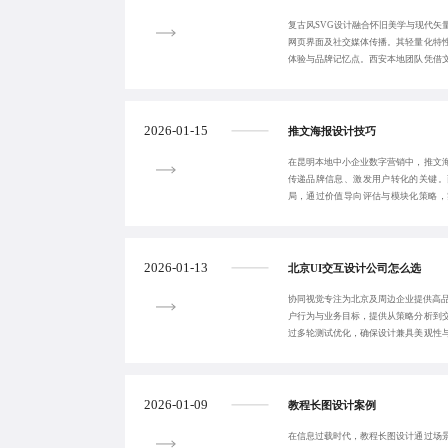
复古风SVG设计融合怀旧美学与现代矢
网页界面及社交媒体传播。其轻量化特
体验与品牌记忆点。西安本地团队凭借
高性价比定制
2026-01-15
推文海报设计技巧
在昆明本地中小企业数字营销中，推文
传递品牌信息、激发用户转化的关键。
局，通过价值导向评估与模块化策略，
务，助力企业从‘发
2026-01-13
北京UI交互设计公司怎么选
协同视觉专注为北京及周边企业提供高品
户行为与业务目标，提供从策略分析到
过多轮测试优化，确保设计兼具美观性
转化率。
2026-01-09
教程长图设计案例
在信息过载时代，教程长图设计通过场