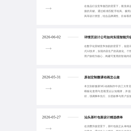
在食品行业竞争激烈的背景下，视觉表
接的关键。通过精准匹配手绘风、极简
风等设计类型，结合品牌调性、目标客
从‘被看见’到
2026-06-02
详情页设计公司如何实现智能升
在数字化营销竞争加剧的背景下，创意
式AI技术，实现内容生产的高效化、个
用户旅程为核心，构建可复用的智能内
展示，显著提
2026-05-31
原创定制微课动画怎么做
本文剖析微课MG动画制作中的三大常
模板化套用与忽视受众认知规律，并提
径，强调脚本先行、分层叙事与用户反
知识传递。
2026-05-27
汕头茶叶包装设计精选榜单
在消费升级背景下，茶叶包装正从单纯