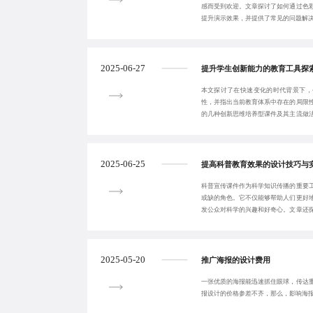
感而受到欢迎。文章探讨了如何通过色
提升演示效果，并提供了常见的问题解
2025-06-27
提升学生创新能力的教育工具探
本文探讨了在快速变化的时代背景下，
性，并指出当前教育体系中存在的局限
的几种创新思维培养型课件及其主流做
学习模块、案例分
2025-06-25
提高科普教育效果的设计技巧与
科普宣传课件作为科学知识传播的重要
或缺的角色。它不仅能够帮助人们更好
发公众对科学的兴趣和好奇心。文章还
通过巧妙构思和
2025-05-20
推广海报的设计费用
一张优质的海报能迅速抓住眼球，传达
报设计的价格参差不齐，那么，影响海