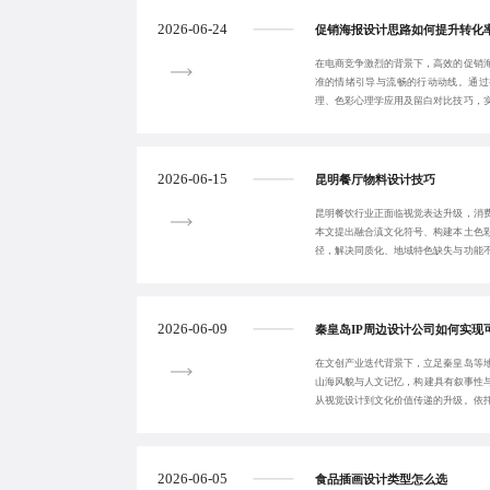
2026-06-24
促销海报设计思路如何提升转化
在电商竞争激烈的背景下，高效的促销
准的情绪引导与流畅的行动动线。通过
理、色彩心理学应用及留白对比技巧，
完整路径。结合用
2026-06-15
昆明餐厅物料设计技巧
昆明餐饮行业正面临视觉表达升级，消
本文提出融合滇文化符号、构建本土色
径，解决同质化、地域特色缺失与功能
学呈现向品牌战
2026-06-09
秦皇岛IP周边设计公司如何实现
在文创产业迭代背景下，立足秦皇岛等
山海风貌与人文记忆，构建具有叙事性与
从视觉设计到文化价值传递的升级。依
与虚实联动商
2026-06-05
食品插画设计类型怎么选