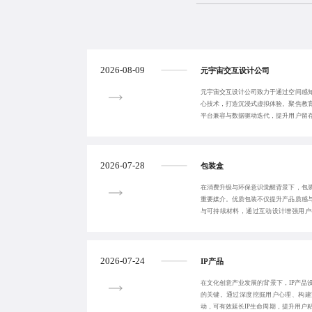
2026-08-09
元宇宙交互设计公司
元宇宙交互设计公司致力于通过空间感
心技术，打造沉浸式虚拟体验。聚焦教
平台兼容与数据驱动迭代，提升用户留
觉展示向可交互
2026-07-28
包装盒
在消费升级与环保意识觉醒背景下，包
重要媒介。优质包装不仅提升产品质感
与可持续材料，通过互动设计增强用户
发，避免形式主义
2026-07-24
IP产品
在文化创意产业发展的背景下，IP产品
的关键。通过深度挖掘用户心理、构建
动，可有效延长IP生命周期，提升用户