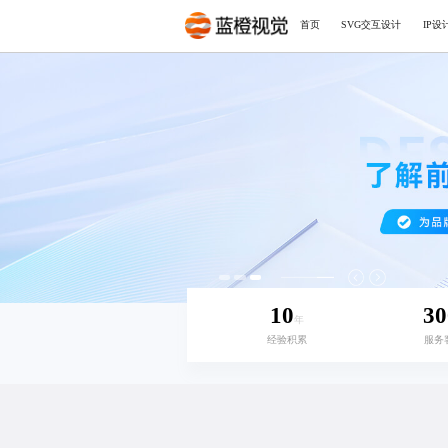
首页
SVG交互设计
IP设
10
30
年
经验积累
服务