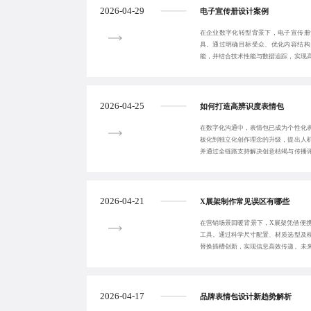
2026-04-29
电子宣传册设计案例
在企业数字化转型背景下，电子宣传册
具。通过明确目标受众、优化内容结构
能，并结合技术性能与数据追踪，实现
信息展示，更是策略
2026-04-25
如何打造高辨识度表情包
在数字化沟通中，表情包已成为个性化
板化到独立化创作理念的升级，提出人
并通过全链路支持解决创意枯竭与传播
连接媒介的未来
2026-04-21
X展架制作常见误区有哪些
在营销场景回暖背景下，X展架凭借便
工具。通过科学尺寸配置、材质选型及
替换插槽创新，实现信息高效传递。未
实体展示向智能
2026-04-17
品牌表情包设计新趋势解析