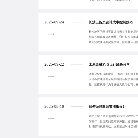
专业性和交付质量，而非单纯比价。
2025-09-24
长沙三折页设计成本控制技巧
长沙地区的三折页设计公司在服务响应
制等方面具有显著优势。通过与专业的
效地完成项目并优化预算，同时融入当
合适的收费模式
2025-09-22
太原金融SVG设计经验分享
随着金融科技的发展，金融行业的数字化
设计不仅能提升金融机构的品牌形象和
化。蓝橙视觉作为专业视觉设计公司，在
的经验，提
2025-09-10
如何做好教师节海报设计
本文介绍了从创意构思到完美呈现的7
何制作一张优秀的教师节海报。通过明
彩搭配和视觉风格、文案策划与排版设
实现与格式输出