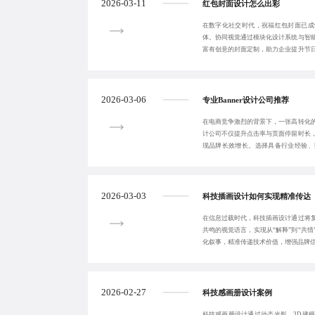
2026-03-11
红包封面设计怎么出彩
在数字化社交时代，祝福红包封面已成
体。协同视觉通过模块化设计系统与智
富有创意的封面定制，助力企业提升节
面将作为私域运营
2026-03-06
专业Banner设计公司推荐
在电商竞争激烈的背景下，一张高转化的B
计公司不仅提升点击率与页面停留时长
现品牌长效增长。选择具备行业经验、
队，可显著
2026-03-03
科技插画设计如何实现精准传达
在信息过载时代，科技插画设计通过将
共鸣的视觉语言，实现从“解释”到“共
化叙事，精准传递技术价值，增强品牌
2026-02-27
科技感画册设计案例
科技感画册设计通过动态光影、3D建