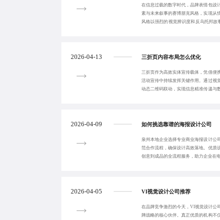
在信息过载的数字时代，品牌表情包设
素与未来叙事的赛博朋克风格，实现从
风格以强烈的视觉辨识度和反乌托邦故
与个性表达的双
2026-04-13
三折页内容布局怎么优化
三折页作为高效实体宣传载体，凭借便
活动宣传中持续发挥关键作用。通过视
动态二维码联动，实现信息精准传递与
辨识度。严格遵
2026-04-09
如何挑选靠谱的海报设计公司
泉州本地企业选择专业商业海报设计公
范合作流程，确保设计高效落地。优质
创意到成品的全流程服务，助力企业在
2026-04-05
VI视觉设计公司推荐
在品牌竞争激烈的今天，VI视觉设计公
牌战略的核心伙伴。真正优质的机构不