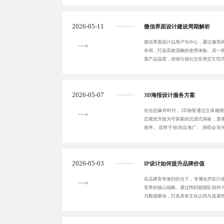
2026-05-11
微信界面设计建设周期解析
微信界面设计以用户为中心，通过极简
布局，打造高效流畅的使用体验。其一
显产品温度，持续引领社交应用交互范
2026-05-07
3D海报设计服务方案
在信息爆炸时代，3D海报通过立体建
态视觉升级为可探索的沉浸式体验，显
效率。适用于快消品推广、演唱会宣传
图’的转变，是
2026-05-03
IP设计如何提升品牌价值
在品牌竞争激烈的当下，专属化IP设计
竞争的核心战略。通过跨职能团队协作
与数据驱动，打造具有文化认同与延展
户增长与商业