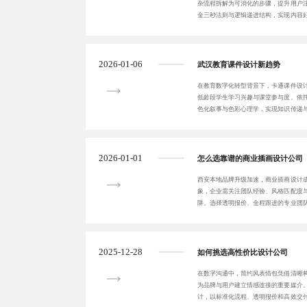
杂流程拆解为可消化的步骤，提升用户
金三秒法则与逻辑递进结构，实现内容
建立专业形象与
2026-01-06
武汉教育课件设计新趋势
在教育数字化转型背景下，卡通课件设
低龄段学生学习兴趣与课堂参与度。依
色化叙事与色彩心理学，实现知识传递
专业设计体系支
2026-01-01
怎么选靠谱的商业插画设计公司
西安本地品牌升级加速，商业插画设计
象，企业需关注团队经验、风格匹配度
阱。选择透明报价、全程跟进的专业团
注文旅与新消费
2025-12-28
如何挑选高性价比设计公司
在数字沟通中，简约风表情包凭借清晰
为品牌与用户建立情感连接的重要媒介
计，以标准化流程、透明报价和高效交