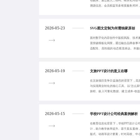
动载体。通过嵌入二维码、模块化内容
溯源信息、会员权益等多维度服务闭环
略推动品牌从卖
2026-05-23
SVG图文定制为何需独家原创
面对数字化内容创作中版权风险、技术
需突破模板化局限，通过融合品牌叙事
适配性、高性能的动态视觉表达。本服
及移动端场景提
2026-05-19
文旅PPT设计的意义在哪
在文旅项目竞争日益激烈的背景下，高质
与实现商业转化的核心工具。以‘怎么算
旅程、嵌入可量化数据、建立成本-收
变。真正有
2026-05-15
学校PPT设计公司经典案例解析
在教育信息化背景下，学校PPT设计公
计，助力教学效率提升。基于真实案例
版式、动画等设计要素，针对高校、中
建可复用的设