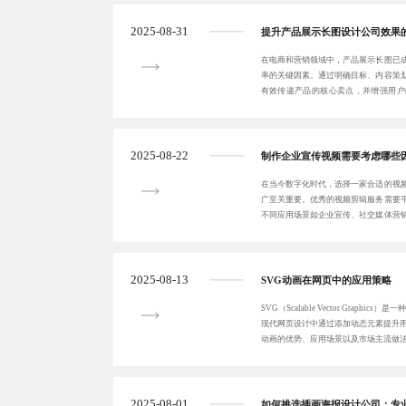
2025-08-31
提升产品展示长图设计公司效果
在电商和营销领域中，产品展示长图已
率的关键因素。通过明确目标、内容策
有效传递产品的核心卖点，并增强用户
化。我们专注于提
2025-08-22
制作企业宣传视频需要考虑哪些
在当今数字化时代，选择一家合适的视
广至关重要。优秀的视频剪辑服务需要
不同应用场景如企业宣传、社交媒体营
本文提供了从明
2025-08-13
SVG动画在网页中的应用策略
SVG（Scalable Vector Graphi
现代网页设计中通过添加动态元素提升用
动画的优势、应用场景以及市场主流做
2025-08-01
如何挑选插画海报设计公司：专