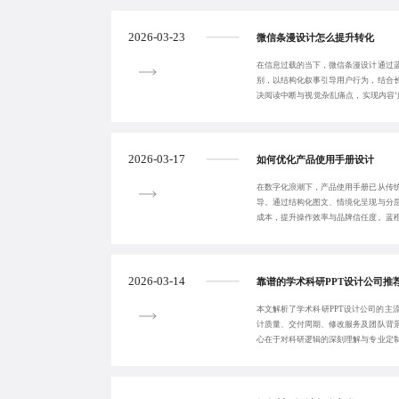
2026-03-23
微信条漫设计怎么提升转化
在信息过载的当下，微信条漫设计通过
别，以结构化叙事引导用户行为，结合
决阅读中断与视觉杂乱痛点，实现内容‘
从视觉表达升
2026-03-17
如何优化产品使用手册设计
在数字化浪潮下，产品使用手册已从传
导。通过结构化图文、情境化呈现与分
成本，提升操作效率与品牌信任度。蓝
的手册优化解决
2026-03-14
靠谱的学术科研PPT设计公司推
本文解析了学术科研PPT设计公司的主
计质量、交付周期、修改服务及团队背
心在于对科研逻辑的深刻理解与专业定
与沟通失焦，