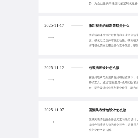
势，为企业提供高性价比的定制化服务
验、增强品牌识
2025-11-17
微距视觉的创新策略是什么
优质活动课件设计对教育和企业培训场
度、强化记忆点并增强互动性。微距视
据可视化策略实现差异化竞争优势，帮
2025-11-12
包装插画设计怎么做
在杭州电商与新消费品牌崛起背景下，
营销工具。通过‘基础费用+成果奖励’
合，提升设计转化率与商业价值，助力
2025-11-07
国潮风表情包设计怎么做
国潮风表情包融合传统元素与现代设计
域特色和情感共鸣的社交符号，提升用
统文化数字化传播。