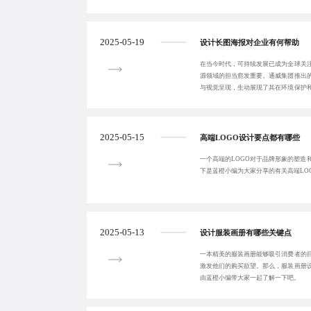
2025-05-19
设计长图海报对企业有何帮助
在当今时代，可持续发展已成为全球关
源领域的担当愈发重要。通威集团推出
与视觉呈现，生动展现了其在环境保护
卓越成就。
2025-05-15
高端LOGO设计要点都有哪些
一个高端的LOGO对于品牌形象的塑造
下是蓝橙小编为大家分享的有关高端LO
2025-05-13
设计服装画册有哪些关键点
一本精美的服装画册能够吸引消费者的
激发他们的购买欲望。那么，服装画册
由蓝橙小编带大家一起了解一下吧。