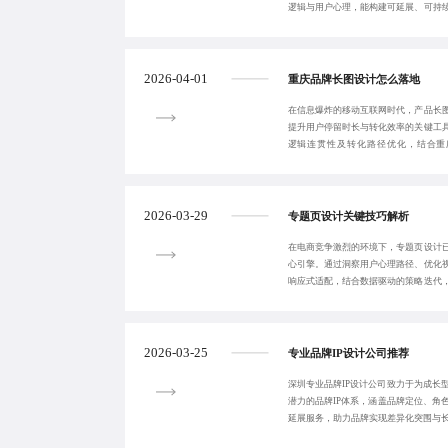
逻辑与用户心理，能构建可延展、可持
理、品牌思维
2026-04-01
重庆品牌长图设计怎么落地
在信息爆炸的移动互联网时代，产品长
提升用户停留时长与转化效率的关键工
逻辑连贯性及转化路径优化，结合重
完’到‘下单’的高
2026-03-29
专题页设计关键技巧解析
在电商竞争激烈的环境下，专题页设计
心引擎。通过洞察用户心理路径、优化
响应式适配，结合数据驱动的策略迭代
率。专业设计不
2026-03-25
专业品牌IP设计公司推荐
深圳专业品牌IP设计公司致力于为成长
潜力的品牌IP体系，涵盖品牌定位、角
延展服务，助力品牌实现差异化突围与