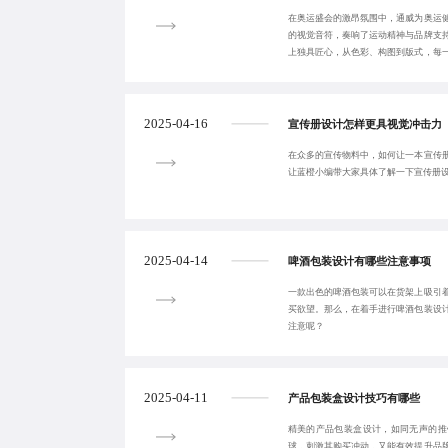
在奥运盛会的激昂氛围中，通威为奥运
的视觉音符，奏响了运动精神与品牌支
上独具匠心，从色彩、构图到版式，每
尽的活力与力
2025-04-16
宣传册设计怎样更具视觉冲击力
在众多的宣传物料中，如何让一本宣传
让蓝橙小编带大家具体了解一下宣传册
2025-04-14
啤酒包装设计有哪些注意事项
一款出色的啤酒包装可以在货架上吸引
买欲望。那么，在着手进行啤酒包装设
注意呢？
2025-04-11
产品包装盒设计技巧有哪些
精美的产品包装盒设计，如同无声的推
球，刺激其购买冲动，又能有效提升品