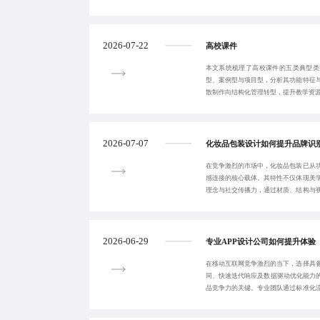
化设计的重要
2026-07-22
高校课件
本文系统梳理了高校课件的五类典型类
型、案例型与项目型，分析其功能特征
散制作向结构化管理转型，提升教学资
2026-07-07
化妆品包装设计如何提升品牌识
在竞争激烈的市场中，化妆品包装已从
感连接的核心载体。其特性不仅体现美
理念与社交传播力，通过材质、结构与
记忆与忠诚度。
2026-06-29
专业APP设计公司如何提升体验
在移动互联网竞争激烈的当下，选择具
同、快速迭代响应及数据驱动优化能力的
品竞争力的关键。专业团队通过标准化
高效落地、体