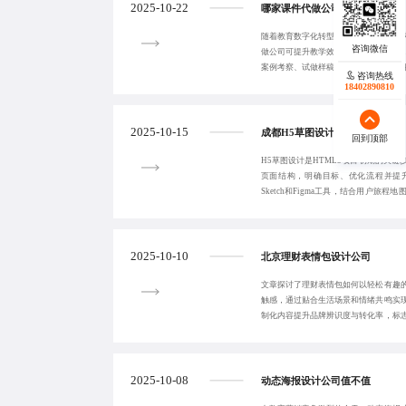
2025-10-22
哪家课件代做公司好
随着教育数字化转型加速，课件代做需
做公司可提升教学效果、节省时间成本
案例考察、试做样稿、合同明确和客户
咨询热线
咨询热线
务商。
18402890810
18140119082
2025-10-15
成都H5草图设计常见问题解决
回到顶部
回到顶部
H5草图设计是HTML5项目初期的关
页面结构，明确目标、优化流程并提
Sketch和Figma工具，结合用户旅
混乱
2025-10-10
北京理财表情包设计公司
文章探讨了理财表情包如何以轻松有趣
触感，通过贴合生活场景和情绪共鸣实
制化内容提升品牌辨识度与转化率，标
温暖有温度的表
2025-10-08
动态海报设计公司值不值